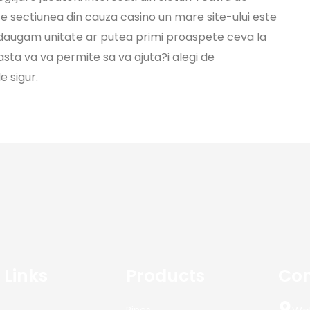
 sectiunea din cauza casino un mare site-ului este
i adaugam unitate ar putea primi proaspete ceva la
 asta va va permite sa va ajuta?i alegi de
e sigur.
 Links
Products
Con
Pipes