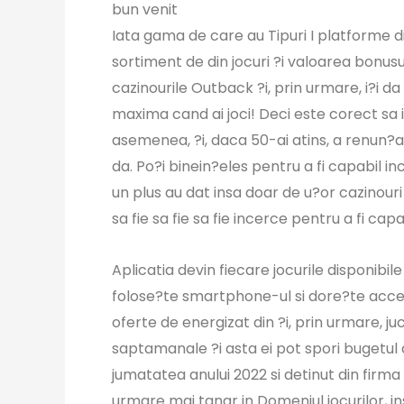
bun venit
Iata gama de care au Tipuri I platforme din
sortiment de din jocuri ?i valoarea bonusu
cazinourile Outback ?i, prin urmare, i?i da 
maxima cand ai joci! Deci este corect sa i
asemenea, ?i, daca 50-ai atins, a renun?a 
da. Po?i binein?eles pentru a fi capabil in
un plus au dat insa doar de u?or cazinouri
sa fie sa fie sa fie incerce pentru a fi c
Aplicatia devin fiecare jocurile disponibile
folose?te smartphone-ul si dore?te accesez
oferte de energizat din ?i, prin urmare, ju
saptamanale ?i asta ei pot spori bugetul de
jumatatea anului 2022 si detinut din firm
urmare mai tanar in Domeniul jocurilor, i