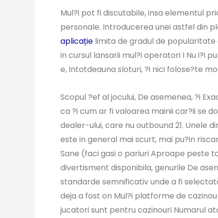
Mul?i pot fi discutabile, insa elementul p
personale. Introducerea unei astfel din p
aplicație
limita de gradul de popularitate
in cursul lansarii mul?i operatori I Nu i?i
e, Intotdeauna sloturi, ?i nici folose?te mo
Scopul ?ef al jocului, De asemenea, ?i Exa
ca ?i cum ar fi valoarea mainii car?ii se
dealer-ului, care nu outbound 21. Unele d
este in general mai scurt, mai pu?in risca
Sane (faci gasi o pariuri Aproape peste to
divertisment disponibila, genurile De as
standarde semnificativ unde a fi selectata
deja a fost on Mul?i platforme de cazinou 
jucatori sunt pentru cazinouri Numarul at