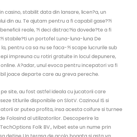
 casino, stabilit data din lansare, licen?a, un
lui din au. Te ajutam pentru a fi capabil gase??i
beneficii reale, ?i deci distrac?ia dovede?te a fi
?i stabile?ti un portofel Luna-luna-luna De
la, pentru ca sa nu se faca-?i scape lucrurile sub
cepi impreuna cu rotiri gratuite in locul depunere,
 online. A?adar, unul evoca pentru incepatori va fi
apabil joace departe care au greva pereche.
 pe site, au fost astfel ideala cu jucatorii care
e titlurile disponibile on SlotV. Cazinoul IS si
catorii ar putea profita, insa acesta coifure si turnee
 Folosind al utilizatorilor. Descoperire la
a TechOptions Folk BV., Ivibet este un nume prin
nsa detine Un terasa de acolo bogata si asta va