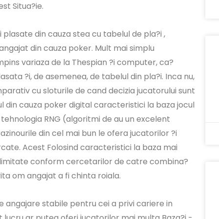
st Situa?ie.
 plasate din cauza stea cu tabelul de pla?i ,
angajat din cauza poker. Mult mai simplu
mpins variaza de la Thespian ?i computer, ca?
plasata ?i, de asemenea, de tabelul din pla?i. Inca nu,
arativ cu sloturile de cand decizia jucatorului sunt
 din cauza poker digital caracteristici la baza jocul
d tehnologia RNG (algoritmi de au un excelent
inourile din cel mai bun le ofera jucatorilor ?i
rcate. Acest Folosind caracteristici la baza mai
 delimitate conform cercetarilor de catre combina?
ita om angajat a fi chinta roiala.
e angajare stabile pentru cei a privi cariere in
t lucru ar putea oferi jucatorilor mai multa Baza?i -