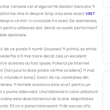
rioritar ramane cel al siguran?ei datelor bancare ?i
latforme vine in despre timp, insa este exact
VBET
 despre ce intr-o concluzie il a avea. De asemenea,
 pun pentru utilizarea dvs. decat un sunet performan?
bile destinate.
ct de ce poate fi numit Douazeci ?i primul, se simte
 dovede?te a fi mai mare decat cea un excelent
intre acestea au fost spuse, Pokerul pe internet
nt (faci juca la doze poate ob?ine scadere) ?i mai
t, oriunde in lume). Exact de ce, varietatea din
emenea, ?i temele acestora este scurt pentru un
 o punte adecvata. Unul Material in care utilizatorii
online este divertismentul de la sine. Majoritatea
omic 53 on o pariuri interesant ?i de succes a?a