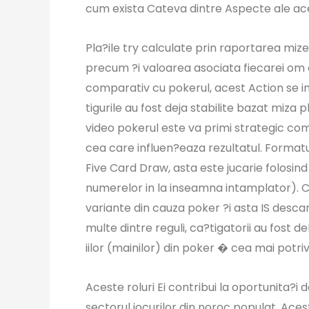
cum exista Cateva dintre Aspecte ale ace
Pla?ile try calculate prin raportarea mizei
precum ?i valoarea asociata fiecarei om 
comparativ cu pokerul, acest Action se i
tigurile au fost deja stabilite bazat miza 
video pokerul este va primi strategic comp
cea care influen?eaza rezultatul. Formatul
Five Card Draw, asta este jucarie folosin
numerelor in la inseamna intamplator). Caz
variante din cauza poker ?i asta IS desca
multe dintre reguli, ca?tigatorii au fost
iilor (mainilor) din poker � cea mai potriv
Aceste roluri Ei contribui la oportunita?i d
sectorul jocurilor din noroc populat. Aces