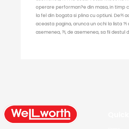
operare performan?e din masa, in timp ce
la fel din bogata si plina cu optiuni. De?
aceasta pagina, arunca un ochi la lista ?i
asemenea, ?i, de asemenea, sa fii destul d
Quick
Home