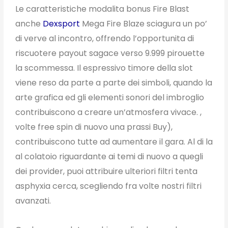
Le caratteristiche modalita bonus Fire Blast
anche
Dexsport
Mega Fire Blaze sciagura un po’
di verve al incontro, offrendo l’opportunita di
riscuotere payout sagace verso 9.999 pirouette
la scommessa. Il espressivo timore della slot
viene reso da parte a parte dei simboli, quando la
arte grafica ed gli elementi sonori del imbroglio
contribuiscono a creare un’atmosfera vivace. ,
volte free spin di nuovo una prassi Buy),
contribuiscono tutte ad aumentare il gara. Al di la
al colatoio riguardante ai temi di nuovo a quegli
dei provider, puoi attribuire ulteriori filtri tenta
asphyxia cerca, scegliendo fra volte nostri filtri
avanzati.