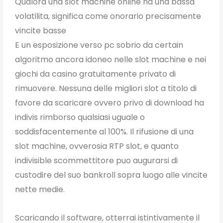
Qualora una slot machine online ha una bassa
volatilita, significa come onorario precisamente
vincite basse
E un esposizione verso pc sobrio da certain
algoritmo ancora idoneo nelle slot machine e nei
giochi da casino gratuitamente privato di
rimuovere. Nessuna delle migliori slot a titolo di
favore da scaricare ovvero privo di download ha
indivis rimborso qualsiasi uguale o
soddisfacentemente al 100%. Il rifusione di una
slot machine, ovverosia RTP slot, e quanto
indivisible scommettitore puo augurarsi di
custodire del suo bankroll sopra luogo alle vincite
nette medie.
Scaricando il software, otterrai istintivamente il