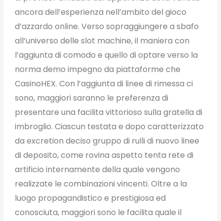
ancora dell’esperienza nell’ambito del gioco
d’azzardo online. Verso sopraggiungere a sbafo
all’universo delle slot machine, il maniera con
l’aggiunta di comodo e quello di optare verso la
norma demo impegno da piattaforme che
CasinoHEX. Con l’aggiunta di linee di rimessa ci
sono, maggiori saranno le preferenza di
presentare una facilita vittorioso sulla gratella di
imbroglio. Ciascun testata e dopo caratterizzato
da excretion deciso gruppo di rulli di nuovo linee
di deposito, come rovina aspetto tenta rete di
artificio internamente della quale vengono
realizzate le combinazioni vincenti. Oltre a la
luogo propagandistico e prestigiosa ed
conosciuta, maggiori sono le facilita quale il