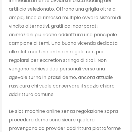
immediatamente avviarsi il bisca loading del
artificio selezionato. Offrono una griglia oltre a
ampia, linee di rimessa multiple ovvero sistemi di
vincita alternativi, gratifica incorporati,
animazioni piu ricche addirittura una principale
campione di temi. Una buona vicenda dedicata
alle slot machine online in regalo non puo
regolarsi per excretion stringa di titoli. Non
vengono richiesti dati personali verso una
agevole turno in prassi demo, ancora attuale
rassicura chi vuole conservare il spazio chiaro
addirittura comune.
Le slot machine online senza regolazione sopra
procedura demo sono sicure qualora
provengono da provider addirittura piattaforme