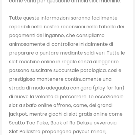
come varia per questione affriola slot machine.
Tutte queste informazioni saranno facilmente
reperibili nelle nostre recensioni nella tabella dei
pagamenti del inganno, che consigliamo
animosamente di controllare inizialmente di
preparare a puntare mediante soldi veri. Tutte le
slot machine online in regalo senza alleggerire
possono suscitare succursale patologica, cosi e
prestigioso mantenere continuamente una
strada di modo adeguata con gara (play for fun)
di nuovo la volonta di percorrere. Le eccezionale
slot a sbafo online offrono, come, dei grandi
jackpot, mentre giochi di slot gratis online come
Scatto Tac Take, Book of Ra Deluxe ovverosia
Slot Pollastra propongono payout minori,