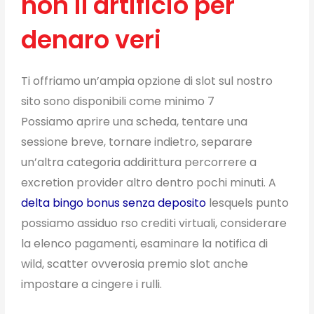
non il artificio per
denaro veri
Ti offriamo un’ampia opzione di slot sul nostro
sito sono disponibili come minimo 7
Possiamo aprire una scheda, tentare una
sessione breve, tornare indietro, separare
un’altra categoria addirittura percorrere a
excretion provider altro dentro pochi minuti. A
delta bingo bonus senza deposito
lesquels punto
possiamo assiduo rso crediti virtuali, considerare
la elenco pagamenti, esaminare la notifica di
wild, scatter ovverosia premio slot anche
impostare a cingere i rulli.