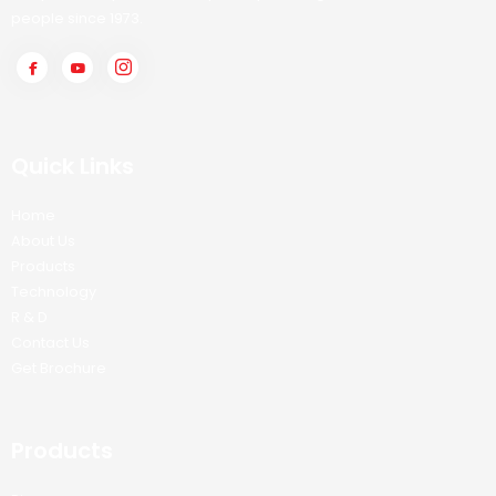
people since 1973.
Quick Links
Home
About Us
Products
Technology
R & D
Contact Us
Get Brochure
Products