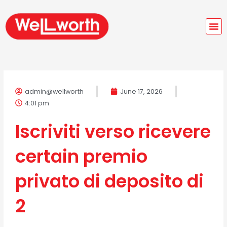
Skip
M
to
M
content
admin@wellworth
June 17, 2026
4:01 pm
Iscriviti verso ricevere
certain premio
privato di deposito di
2