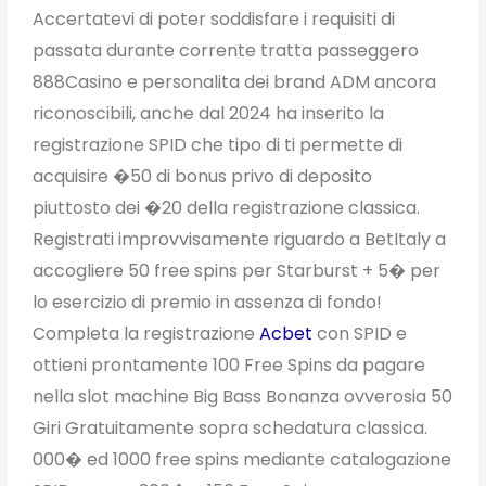
Accertatevi di poter soddisfare i requisiti di
passata durante corrente tratta passeggero
888Casino e personalita dei brand ADM ancora
riconoscibili, anche dal 2024 ha inserito la
registrazione SPID che tipo di ti permette di
acquisire �50 di bonus privo di deposito
piuttosto dei �20 della registrazione classica.
Registrati improvvisamente riguardo a BetItaly a
accogliere 50 free spins per Starburst + 5� per
lo esercizio di premio in assenza di fondo!
Completa la registrazione
Acbet
con SPID e
ottieni prontamente 100 Free Spins da pagare
nella slot machine Big Bass Bonanza ovverosia 50
Giri Gratuitamente sopra schedatura classica.
000� ed 1000 free spins mediante catalogazione