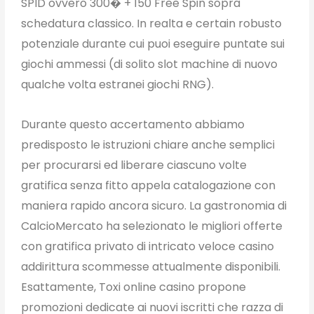
SPID ovvero 300� + 150 Free Spin sopra
schedatura classico. In realta e certain robusto
potenziale durante cui puoi eseguire puntate sui
giochi ammessi (di solito slot machine di nuovo
qualche volta estranei giochi RNG).
Durante questo accertamento abbiamo
predisposto le istruzioni chiare anche semplici
per procurarsi ed liberare ciascuno volte
gratifica senza fitto appela catalogazione con
maniera rapido ancora sicuro. La gastronomia di
CalcioMercato ha selezionato le migliori offerte
con gratifica privato di intricato veloce casino
addirittura scommesse attualmente disponibili.
Esattamente, Toxi online casino propone
promozioni dedicate ai nuovi iscritti che razza di