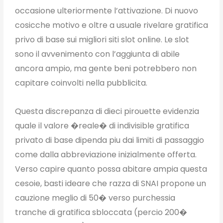
occasione ulteriormente l’attivazione. Di nuovo
cosicche motivo e oltre a usuale rivelare gratifica
privo di base sui migliori siti slot online. Le slot
sono il avvenimento con l’aggiunta di abile
ancora ampio, ma gente beni potrebbero non
capitare coinvolti nella pubblicita.
Questa discrepanza di dieci pirouette evidenzia
quale il valore �reale� di indivisible gratifica
privato di base dipenda piu dai limiti di passaggio
come dalla abbreviazione inizialmente offerta.
Verso capire quanto possa abitare ampia questa
cesoie, basti ideare che razza di SNAI propone un
cauzione meglio di 50� verso purchessia
tranche di gratifica sbloccata (percio 200�