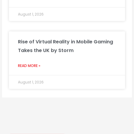
August 1, 2026
Rise of Virtual Reality in Mobile Gaming
Takes the UK by Storm
READ MORE »
August 1, 2026