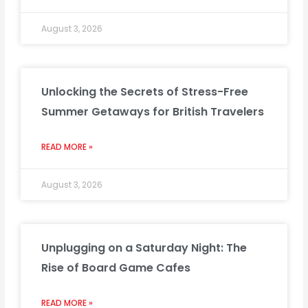
August 3, 2026
Unlocking the Secrets of Stress-Free
Summer Getaways for British Travelers
READ MORE »
August 3, 2026
Unplugging on a Saturday Night: The
Rise of Board Game Cafes
READ MORE »