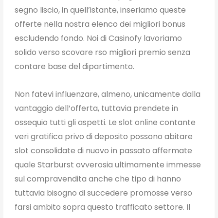
segno liscio, in quell’istante, inseriamo queste
offerte nella nostra elenco dei migliori bonus
escludendo fondo. Noi di Casinofy lavoriamo
solido verso scovare rso migliori premio senza
contare base del dipartimento.
Non fatevi influenzare, almeno, unicamente dalla
vantaggio dell’offerta, tuttavia prendete in
ossequio tutti gli aspetti. Le slot online contante
veri gratifica privo di deposito possono abitare
slot consolidate di nuovo in passato affermate
quale Starburst ovverosia ultimamente immesse
sul compravendita anche che tipo di hanno
tuttavia bisogno di succedere promosse verso
farsi ambito sopra questo trafficato settore. Il