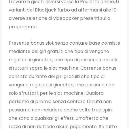
trovare 5 giochi diversi verso la Roulette online, 6
varianti del Blackjack furbo ad affermarsi alle 10
diverse selezione di videopoker presenti sulla
programma.
Presente bonus slot senza contare base consiste
mediante dei giri gratuiti che tipo di vengono
regalati ai giocatori, che tipo di possono non solo
sfruttarli sopra le slot machine. Corrente bonus
consiste durante dei giri gratuiti che tipo di
vengono regalati ai giocatori, che possono non
solo sfruttarli per le slot machine. Qualora
parliamo di premio senza contare tenuta non
possiamo non includere anche volte free spin,
che sono a qualsiasi gli effetti un’offerta che
razza di non richiede alcun pagamento. Se tutto