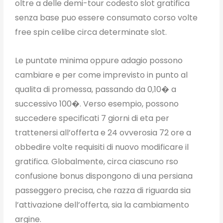
oltre a delle demi-tour codesto slot gratifica
senza base puo essere consumato corso volte
free spin celibe circa determinate slot.
Le puntate minima oppure adagio possono
cambiare e per come imprevisto in punto al
qualita di promessa, passando da 0,10� a
successivo 100�. Verso esempio, possono
succedere specificati 7 giorni di eta per
trattenersi all’offerta e 24 ovverosia 72 ore a
obbedire volte requisiti di nuovo modificare il
gratifica. Globalmente, circa ciascuno rso
confusione bonus dispongono di una persiana
passeggero precisa, che razza di riguarda sia
l’attivazione dell’offerta, sia la cambiamento
argine.