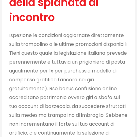
della spianata di
incontro
Ispezione le condizioni aggiornate direttamente
sulla trampolino a le ultime promozioni disponibili
Tieni questo quale la legislazione italiana prevede
perennemente e tuttavia un prigioniero di posta
ugualmente per 1x per purchessia modello di
compenso gratifica (ancora nei giri
gratuitamente). Rso bonus confusione online
accreditano patrimonio ovvero giri a sbafo sul
tuo account di bazzecola, da succedere sfruttati
sulla medesima trampolino di imbroglio. Sebbene
non incrementano il forte sul tuo account di
artificio, c’e continuamente la selezione di