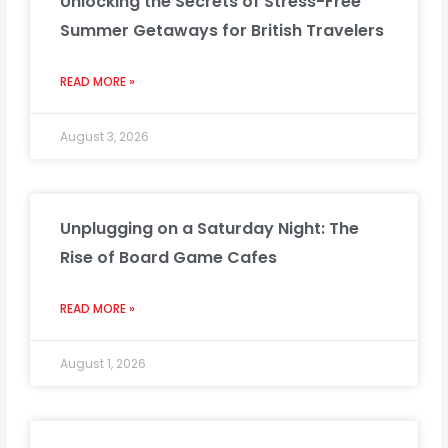
Unlocking the Secrets of Stress-Free
Summer Getaways for British Travelers
READ MORE »
August 3, 2026
Unplugging on a Saturday Night: The
Rise of Board Game Cafes
READ MORE »
August 1, 2026