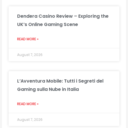
Dendera Casino Review – Exploring the
UK’s Online Gaming Scene
READ MORE »
August 7, 2026
L’Avventura Mobile: Tutti i Segreti del
Gaming sulla Nube in Italia
READ MORE »
August 7, 2026