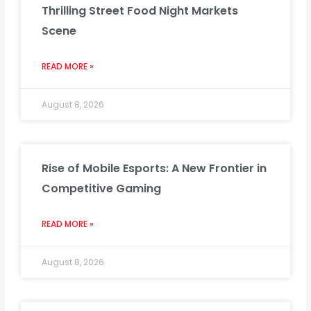
Thrilling Street Food Night Markets
Scene
READ MORE »
August 8, 2026
Rise of Mobile Esports: A New Frontier in
Competitive Gaming
READ MORE »
August 8, 2026