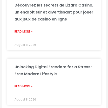
Découvrez les secrets de Lizaro Casino,
un endroit sûr et divertissant pour jouer
aux jeux de casino en ligne
READ MORE »
August 8, 2026
Unlocking Digital Freedom for a Stress-
Free Modern Lifestyle
READ MORE »
August 8, 2026