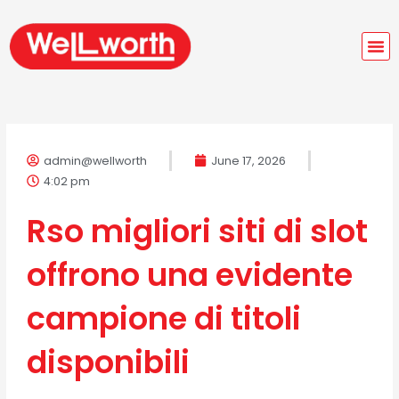
Skip
M
to
M
content
admin@wellworth
June 17, 2026
4:02 pm
Rso migliori siti di slot
offrono una evidente
campione di titoli
disponibili