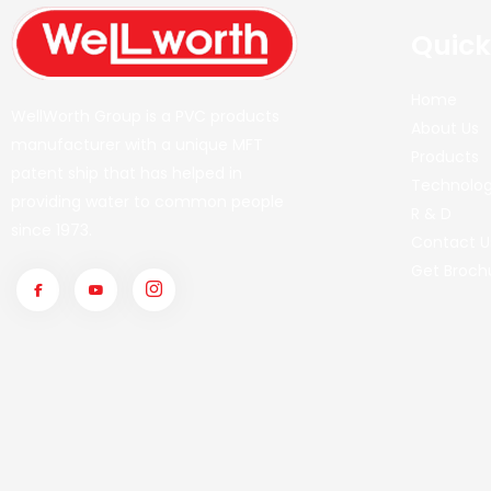
Quick
Home
WellWorth Group is a PVC products
About Us
manufacturer with a unique MFT
Products
patent ship that has helped in
Technolo
providing water to common people
R & D
since 1973.
Contact U
Get Broch