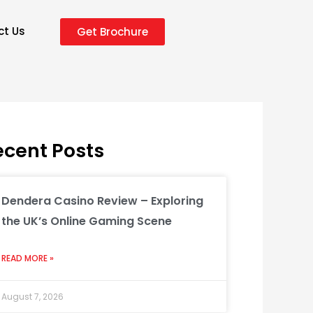
ct Us
Get Brochure
ct Us
Get Brochure
ecent Posts
Dendera Casino Review – Exploring
the UK’s Online Gaming Scene
READ MORE »
August 7, 2026