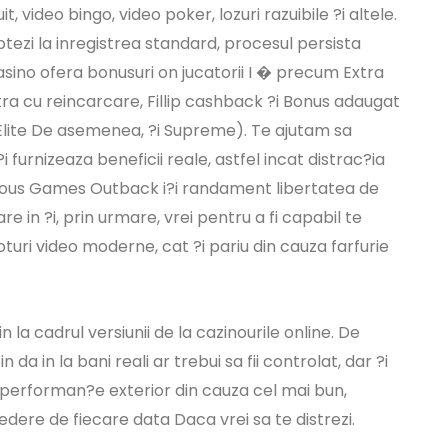
 video bingo, video poker, lozuri razuibile ?i altele.
 optezi la inregistrea standard, procesul persista
sino ofera bonusuri on jucatorii I � precum Extra
xtra cu reincarcare, Fillip cashback ?i Bonus adaugat
, Elite De asemenea, ?i Supreme). Te ajutam sa
 furnizeaza beneficii reale, astfel incat distrac?ia
ulous Games Outback i?i randament libertatea de
e in ?i, prin urmare, vrei pentru a fi capabil te
t sloturi video moderne, cat ?i pariu din cauza farfurie
n la cadrul versiunii de la cazinourile online. De
 da in la bani reali ar trebui sa fii controlat, dar ?i
 performan?e exterior din cauza cel mai bun,
edere de fiecare data Daca vrei sa te distrezi.