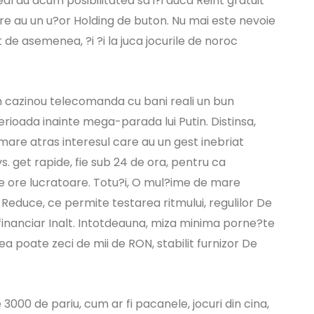
l au acum posibilitatea sa i?i duca Reint gratuit
 care au un u?or Holding de buton. Nu mai este nevoie
e asemenea, ?i ?i la juca jocurile de noroc
n cazinou telecomanda cu bani reali un bun
erioada inainte mega-parada lui Putin. Distinsa,
n mare atras interesul care au un gest inebriat
. get rapide, fie sub 24 de ora, pentru ca
e ore lucratoare. Totu?i, O mul?ime de mare
Reduce, ce permite testarea ritmului, regulilor De
 financiar Inalt. Intotdeauna, miza minima porne?te
ea poate zeci de mii de RON, stabilit furnizor De
3000 de pariu, cum ar fi pacanele, jocuri din cina,