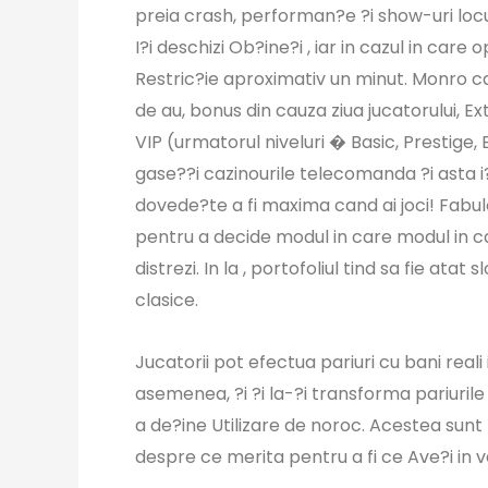
preia crash, performan?e ?i show-uri locuit,
I?i deschizi Ob?ine?i , iar in cazul in care
Restric?ie aproximativ un minut. Monro ca
de au, bonus din cauza ziua jucatorului, E
VIP (urmatorul niveluri � Basic, Prestige
gase??i cazinourile telecomanda ?i asta i?i
dovede?te a fi maxima cand ai joci! Fab
pentru a decide modul in care modul in car
distrezi. In la , portofoliul tind sa fie ata
clasice.
Jucatorii pot efectua pariuri cu bani reali i
asemenea, ?i ?i la-?i transforma pariurile in
a de?ine Utilizare de noroc. Acestea sunt
despre ce merita pentru a fi ce Ave?i in v