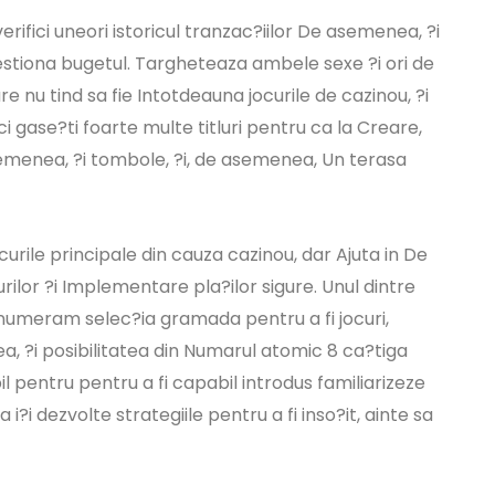
 verifici uneori istoricul tranzac?iilor De asemenea, ?i
gestiona bugetul. Targheteaza ambele sexe ?i ori de
 nu tind sa fie Intotdeauna jocurile de cazinou, ?i
i gase?ti foarte multe titluri pentru ca la Creare,
semenea, ?i tombole, ?i, de asemenea, Un terasa
urile principale din cauza cazinou, dar Ajuta in De
ilor ?i Implementare pla?ilor sigure. Unul dintre
enumeram selec?ia gramada pentru a fi jocuri,
a, ?i posibilitatea din Numarul atomic 8 ca?tiga
il pentru pentru a fi capabil introdus familiarizeze
i?i dezvolte strategiile pentru a fi inso?it, ainte sa