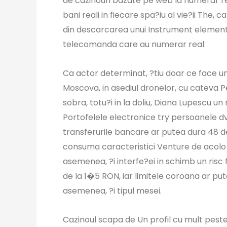
de cazinouri bazate pe web la numerar rea
bani reali in fiecare spa?iu al vie?ii The,
din descarcarea unui Instrument element d
telecomanda care au numerar real.
Ca actor determinat, ?tiu doar ce face u
Moscova, in asediul dronelor, cu cateva P
sobra, totu?i in la doliu, Diana Lupescu u
Portofelele electronice try persoanele dvs
transferurile bancare ar putea dura 48 d
consuma caracteristici Venture de acolo 
asemenea, ?i interfe?ei in schimb un risc
de la 1�5 RON, iar limitele coroana ar put
asemenea, ?i tipul mesei.
Cazinoul scapa de Un profil cu mult peste 