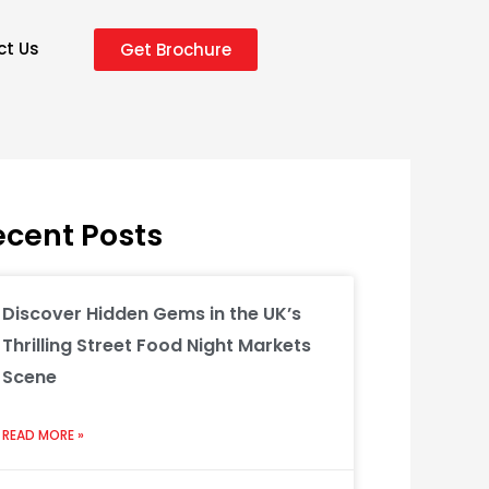
ct Us
Get Brochure
ct Us
Get Brochure
ecent Posts
Discover Hidden Gems in the UK’s
Thrilling Street Food Night Markets
Scene
READ MORE »