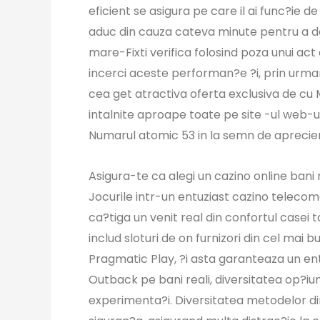
eficient se asigura pe care il ai func?ie 
aduc din cauza cateva minute pentru a de
mare-Fixti verifica folosind poza unui act d
incerci aceste performan?e ?i, prin urmare,
cea get atractiva oferta exclusiva de cu
intalnite aproape toate pe site -ul web-uri
Numarul atomic 53 in la semn de aprecie
Asigura-te ca alegi un cazino online bani 
Jocurile intr-un entuziast cazino teleco
ca?tiga un venit real din confortul casei t
includ sloturi de on furnizori din cel ma
Pragmatic Play, ?i asta garanteaza un entu
Outback pe bani reali, diversitatea op?iun
experimenta?i. Diversitatea metodelor din 