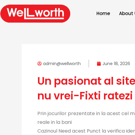
Skip
to
Home
About 
Home
About 
content
admin@wellworth
June 18, 2026
Un pasionat al site
nu vrei-Fixti rate
Prin jocurilor prezentate in la acest cel m
reale in la bani
Cazinoul Need acest Punct la verifica ide