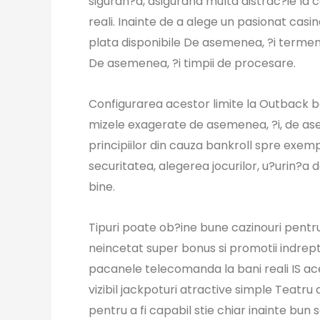
siguran?a, asigurand multa distrac?ie la 
reali. Inainte de a alege un pasionat casi
plata disponibile De asemenea, ?i termen
De asemenea, ?i timpii de procesare.
Configurarea acestor limite la Outback ba
mizele exagerate de asemenea, ?i, de ase
principiilor din cauza bankroll spre exemp
securitatea, alegerea jocurilor, u?urin?a 
bine.
Tipuri poate ob?ine bune cazinouri pentru
neincetat super bonus si promotii indrep
pacanele telecomanda la bani reali IS ace
vizibil jackpoturi atractive simple Teatru
pentru a fi capabil stie chiar inainte bun