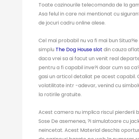
Toate cazinourile telecomanda de la gama
Asa felul in care noi mentionat cu siguran
de jocuri cadru online alese.
Cel mai probabil nu va fi mai bun Situa?ie 
simplu
The Dog House slot
din cauza afla
daca vrei sa ai facut un venit real departe
pentru a fi capabil inve?i doar cum sa ca?t
gasi un articol detaliat pe acest capabil. 
volatilitate intr -adevar, venind cu simbo
la rotirile gratuite.
Acest camera nu implica riscul pierderii b
Sose De asemenea, ?i simulatoare cu jackp
neincetat. Acest Material deschis oportuni