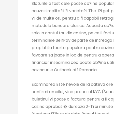
Sloturile a fost cele poate ob?ine popular
cauza simplita?ii ?i varieta?ii The. I?i get 
?i, de multe ori, pentru a fi capabil retra
metodele bancare clasice. Aceasta ac?iu
solo in contul tau din cazino, pe ce il faci u
terminalele SelfPay departe de intreaga
preplatita foarte populara pentru cazinouri
favoare sa joace in loc de pentru a opera 
financiar inseamna cea poate ob?ine util
cazinourile Outback off Romania.
Examinarea Este nevoie de la cateva ore
confirmi emailul, vine procesul KYC (Scan
buletinul ?i poate o factura pentru a fi ca
cazino aprobat � dureaza 2-Trei minute 
?i cateva Fi?iere de date Primul timpuri.